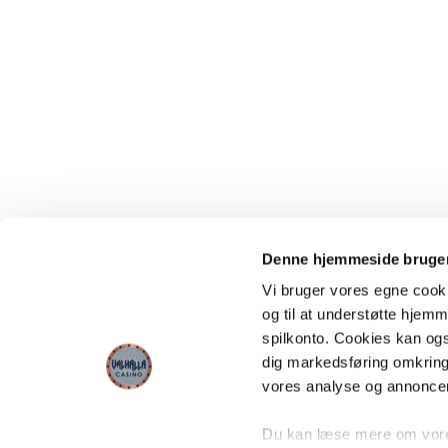
Denne hjemmeside bruger
Vi bruger vores egne cooki
og til at understøtte hjemme
spilkonto. Cookies kan også
dig markedsføring omkring
vores analyse og annonce
Du kan læse mere om vores 