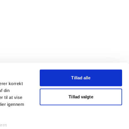
Tillad alle
erer korrekt
af din
Tillad valgte
 til at vise
dier igennem
ores