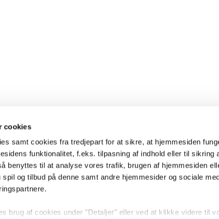
 cookies
es samt cookies fra tredjepart for at sikre, at hjemmesiden fung
sidens funktionalitet, f.eks. tilpasning af indhold eller til sikring 
 benyttes til at analyse vores trafik, brugen af hjemmesiden eller
 spil og tilbud på denne samt andre hjemmesider og sociale me
ringspartnere.
brug af cookies under "Detaljer" eller ved at klikke videre til v