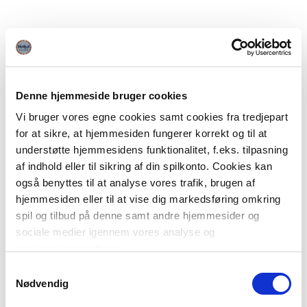
Denne hjemmeside bruger cookies
Vi bruger vores egne cookies samt cookies fra tredjepart
for at sikre, at hjemmesiden fungerer korrekt og til at
understøtte hjemmesidens funktionalitet, f.eks. tilpasning
af indhold eller til sikring af din spilkonto. Cookies kan
også benyttes til at analyse vores trafik, brugen af
hjemmesiden eller til at vise dig markedsføring omkring
spil og tilbud på denne samt andre hjemmesider og
sociale medier igennem vores analyse og
annonceringspartnere.
Samtykkevalg
Du kan læse mere om vores brug af cookies under
Nødvendig
"Detaljer" eller ved at klikke videre til vores Cookiepolitik,