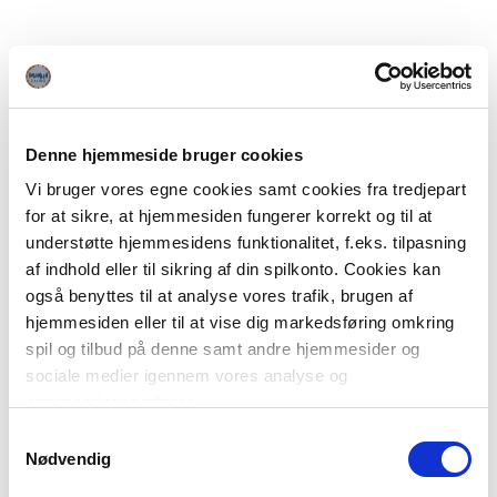
Denne hjemmeside bruger cookies
Vi bruger vores egne cookies samt cookies fra tredjepart
for at sikre, at hjemmesiden fungerer korrekt og til at
understøtte hjemmesidens funktionalitet, f.eks. tilpasning
af indhold eller til sikring af din spilkonto. Cookies kan
også benyttes til at analyse vores trafik, brugen af
hjemmesiden eller til at vise dig markedsføring omkring
spil og tilbud på denne samt andre hjemmesider og
sociale medier igennem vores analyse og
annonceringspartnere.
Samtykkevalg
Du kan læse mere om vores brug af cookies under
Nødvendig
"Detaljer" eller ved at klikke videre til vores Cookiepolitik,