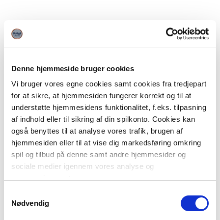
Denne hjemmeside bruger cookies
Vi bruger vores egne cookies samt cookies fra tredjepart
for at sikre, at hjemmesiden fungerer korrekt og til at
understøtte hjemmesidens funktionalitet, f.eks. tilpasning
af indhold eller til sikring af din spilkonto. Cookies kan
også benyttes til at analyse vores trafik, brugen af
hjemmesiden eller til at vise dig markedsføring omkring
spil og tilbud på denne samt andre hjemmesider og
sociale medier igennem vores analyse og
annonceringspartnere.
Samtykkevalg
Du kan læse mere om vores brug af cookies under
Nødvendig
"Detaljer" eller ved at klikke videre til vores Cookiepolitik,