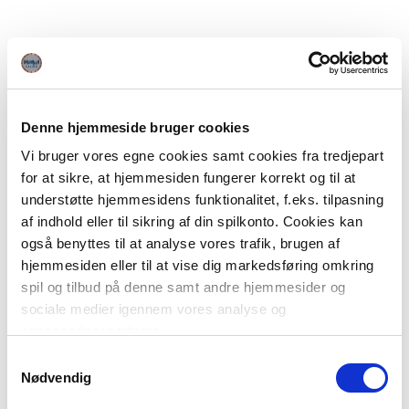
Denne hjemmeside bruger cookies
Vi bruger vores egne cookies samt cookies fra tredjepart
for at sikre, at hjemmesiden fungerer korrekt og til at
understøtte hjemmesidens funktionalitet, f.eks. tilpasning
af indhold eller til sikring af din spilkonto. Cookies kan
også benyttes til at analyse vores trafik, brugen af
hjemmesiden eller til at vise dig markedsføring omkring
spil og tilbud på denne samt andre hjemmesider og
sociale medier igennem vores analyse og
annonceringspartnere.
Samtykkevalg
Du kan læse mere om vores brug af cookies under
Nødvendig
"Detaljer" eller ved at klikke videre til vores Cookiepolitik,