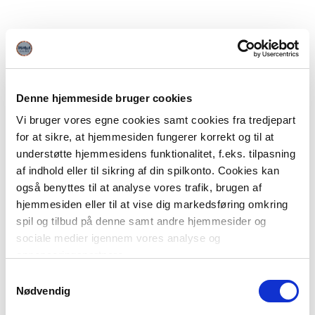
Denne hjemmeside bruger cookies
Vi bruger vores egne cookies samt cookies fra tredjepart
for at sikre, at hjemmesiden fungerer korrekt og til at
understøtte hjemmesidens funktionalitet, f.eks. tilpasning
af indhold eller til sikring af din spilkonto. Cookies kan
også benyttes til at analyse vores trafik, brugen af
hjemmesiden eller til at vise dig markedsføring omkring
spil og tilbud på denne samt andre hjemmesider og
sociale medier igennem vores analyse og
annonceringspartnere.
Samtykkevalg
Du kan læse mere om vores brug af cookies under
Nødvendig
"Detaljer" eller ved at klikke videre til vores Cookiepolitik,