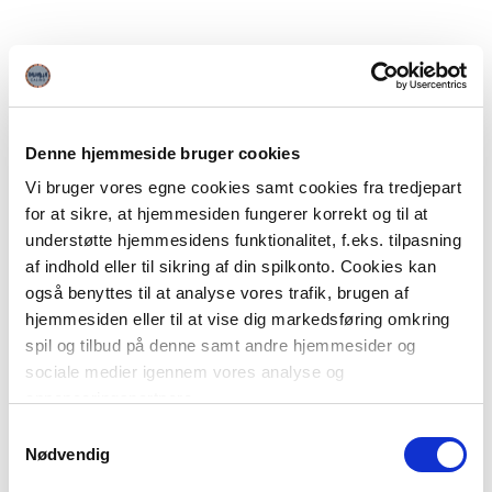
Denne hjemmeside bruger cookies
Vi bruger vores egne cookies samt cookies fra tredjepart
for at sikre, at hjemmesiden fungerer korrekt og til at
understøtte hjemmesidens funktionalitet, f.eks. tilpasning
af indhold eller til sikring af din spilkonto. Cookies kan
også benyttes til at analyse vores trafik, brugen af
hjemmesiden eller til at vise dig markedsføring omkring
spil og tilbud på denne samt andre hjemmesider og
sociale medier igennem vores analyse og
annonceringspartnere.
Samtykkevalg
Du kan læse mere om vores brug af cookies under
Nødvendig
"Detaljer" eller ved at klikke videre til vores Cookiepolitik,