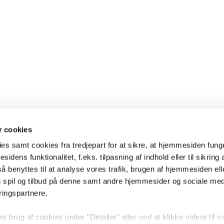
 cookies
es samt cookies fra tredjepart for at sikre, at hjemmesiden fung
sidens funktionalitet, f.eks. tilpasning af indhold eller til sikring 
 benyttes til at analyse vores trafik, brugen af hjemmesiden eller
 spil og tilbud på denne samt andre hjemmesider og sociale me
ringspartnere.
brug af cookies under "Detaljer" eller ved at klikke videre til v