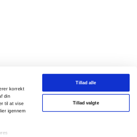
Tillad alle
erer korrekt
af din
Tillad valgte
 til at vise
dier igennem
ores