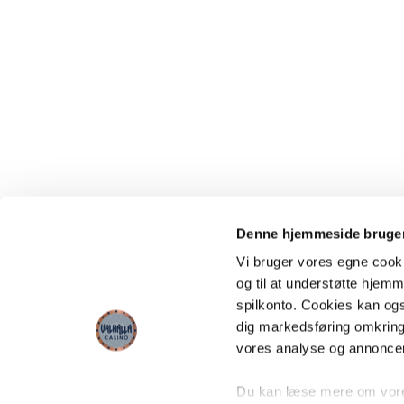
Denne hjemmeside bruger
Vi bruger vores egne cooki
og til at understøtte hjemme
spilkonto. Cookies kan også
dig markedsføring omkring
vores analyse og annonce
Du kan læse mere om vores 