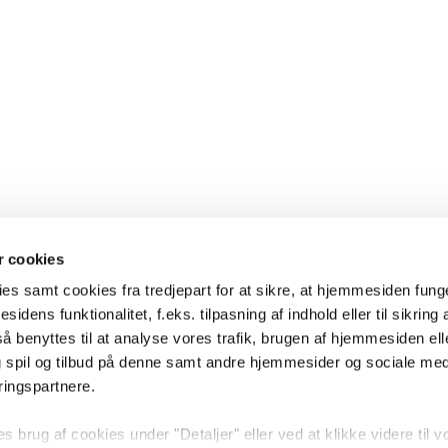
 cookies
es samt cookies fra tredjepart for at sikre, at hjemmesiden fung
sidens funktionalitet, f.eks. tilpasning af indhold eller til sikring 
 benyttes til at analyse vores trafik, brugen af hjemmesiden eller
 spil og tilbud på denne samt andre hjemmesider og sociale me
ringspartnere.
brug af cookies under "Detaljer" eller ved at klikke videre til v