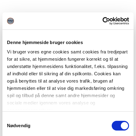
Denne hjemmeside bruger cookies
Vi bruger vores egne cookies samt cookies fra tredjepart
for at sikre, at hjemmesiden fungerer korrekt og til at
understøtte hjemmesidens funktionalitet, f.eks. tilpasning
af indhold eller til sikring af din spilkonto. Cookies kan
også benyttes til at analyse vores trafik, brugen af
hjemmesiden eller til at vise dig markedsføring omkring
spil og tilbud på denne samt andre hjemmesider og
sociale medier igennem vores analyse og
annonceringspartnere.
Samtykkevalg
Du kan læse mere om vores brug af cookies under
Nødvendig
"Detaljer" eller ved at klikke videre til vores Cookiepolitik,