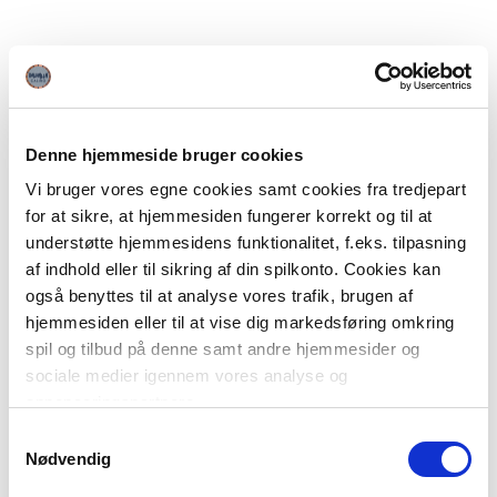
Denne hjemmeside bruger cookies
Vi bruger vores egne cookies samt cookies fra tredjepart
for at sikre, at hjemmesiden fungerer korrekt og til at
understøtte hjemmesidens funktionalitet, f.eks. tilpasning
af indhold eller til sikring af din spilkonto. Cookies kan
også benyttes til at analyse vores trafik, brugen af
hjemmesiden eller til at vise dig markedsføring omkring
spil og tilbud på denne samt andre hjemmesider og
sociale medier igennem vores analyse og
annonceringspartnere.
Samtykkevalg
Du kan læse mere om vores brug af cookies under
Nødvendig
"Detaljer" eller ved at klikke videre til vores Cookiepolitik,