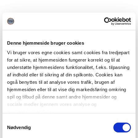
Denne hjemmeside bruger cookies
Vi bruger vores egne cookies samt cookies fra tredjepart
for at sikre, at hjemmesiden fungerer korrekt og til at
understøtte hjemmesidens funktionalitet, f.eks. tilpasning
af indhold eller til sikring af din spilkonto. Cookies kan
også benyttes til at analyse vores trafik, brugen af
hjemmesiden eller til at vise dig markedsføring omkring
spil og tilbud på denne samt andre hjemmesider og
sociale medier igennem vores analyse og
annonceringspartnere.
Samtykkevalg
Du kan læse mere om vores brug af cookies under
Nødvendig
"Detaljer" eller ved at klikke videre til vores Cookiepolitik,