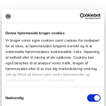
Denne hjemmeside bruger cookies
Vi bruger vores egne cookies samt cookies fra tredjepart
for at sikre, at hjemmesiden fungerer korrekt og til at
understøtte hjemmesidens funktionalitet, f.eks. tilpasning
af indhold eller til sikring af din spilkonto. Cookies kan
også benyttes til at analyse vores trafik, brugen af
hjemmesiden eller til at vise dig markedsføring omkring
spil og tilbud på denne samt andre hjemmesider og
sociale medier igennem vores analyse og
annonceringspartnere.
Samtykkevalg
Du kan læse mere om vores brug af cookies under
Nødvendig
"Detaljer" eller ved at klikke videre til vores Cookiepolitik,