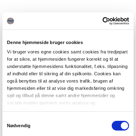
Denne hjemmeside bruger cookies
Vi bruger vores egne cookies samt cookies fra tredjepart
for at sikre, at hjemmesiden fungerer korrekt og til at
understøtte hjemmesidens funktionalitet, f.eks. tilpasning
af indhold eller til sikring af din spilkonto. Cookies kan
også benyttes til at analyse vores trafik, brugen af
hjemmesiden eller til at vise dig markedsføring omkring
spil og tilbud på denne samt andre hjemmesider og
sociale medier igennem vores analyse og
annonceringspartnere.
Samtykkevalg
Du kan læse mere om vores brug af cookies under
Nødvendig
"Detaljer" eller ved at klikke videre til vores Cookiepolitik,