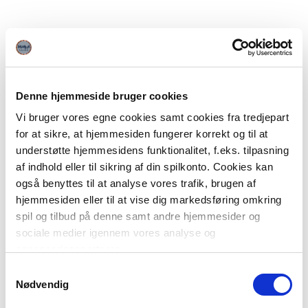
Denne hjemmeside bruger cookies
Vi bruger vores egne cookies samt cookies fra tredjepart
for at sikre, at hjemmesiden fungerer korrekt og til at
understøtte hjemmesidens funktionalitet, f.eks. tilpasning
af indhold eller til sikring af din spilkonto. Cookies kan
også benyttes til at analyse vores trafik, brugen af
hjemmesiden eller til at vise dig markedsføring omkring
spil og tilbud på denne samt andre hjemmesider og
sociale medier igennem vores analyse og
annonceringspartnere.
Samtykkevalg
Du kan læse mere om vores brug af cookies under
Nødvendig
"Detaljer" eller ved at klikke videre til vores Cookiepolitik,