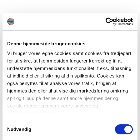
Denne hjemmeside bruger cookies
Vi bruger vores egne cookies samt cookies fra tredjepart
for at sikre, at hjemmesiden fungerer korrekt og til at
understøtte hjemmesidens funktionalitet, f.eks. tilpasning
af indhold eller til sikring af din spilkonto. Cookies kan
også benyttes til at analyse vores trafik, brugen af
hjemmesiden eller til at vise dig markedsføring omkring
spil og tilbud på denne samt andre hjemmesider og
sociale medier igennem vores analyse og
annonceringspartnere.
Samtykkevalg
Du kan læse mere om vores brug af cookies under
Nødvendig
"Detaljer" eller ved at klikke videre til vores Cookiepolitik,