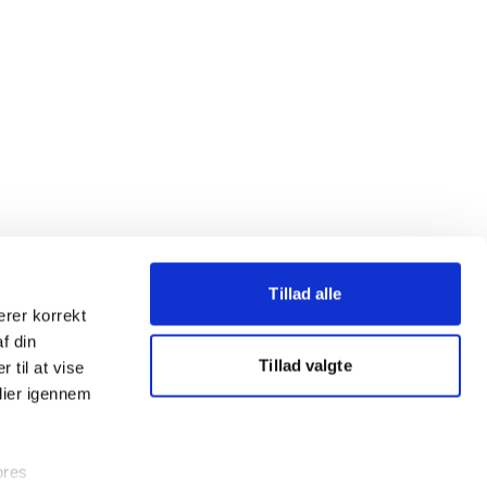
Tillad alle
erer korrekt
af din
Tillad valgte
 til at vise
dier igennem
ores