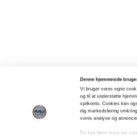
Denne hjemmeside bruger
Vi bruger vores egne cooki
og til at understøtte hjemme
spilkonto. Cookies kan også
dig markedsføring omkring
vores analyse og annonce
Du kan læse mere om vores 