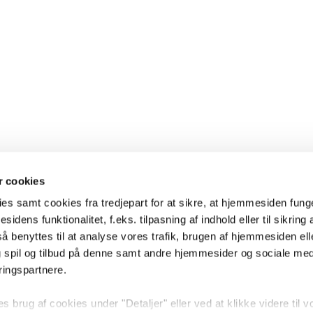
 cookies
es samt cookies fra tredjepart for at sikre, at hjemmesiden fung
sidens funktionalitet, f.eks. tilpasning af indhold eller til sikring 
 benyttes til at analyse vores trafik, brugen af hjemmesiden eller
 spil og tilbud på denne samt andre hjemmesider og sociale me
ringspartnere.
brug af cookies under "Detaljer" eller ved at klikke videre til v