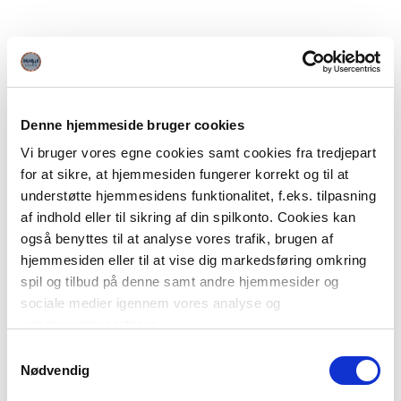
Denne hjemmeside bruger cookies
Vi bruger vores egne cookies samt cookies fra tredjepart
for at sikre, at hjemmesiden fungerer korrekt og til at
understøtte hjemmesidens funktionalitet, f.eks. tilpasning
af indhold eller til sikring af din spilkonto. Cookies kan
også benyttes til at analyse vores trafik, brugen af
hjemmesiden eller til at vise dig markedsføring omkring
spil og tilbud på denne samt andre hjemmesider og
sociale medier igennem vores analyse og
annonceringspartnere.
Samtykkevalg
Du kan læse mere om vores brug af cookies under
Nødvendig
"Detaljer" eller ved at klikke videre til vores Cookiepolitik,