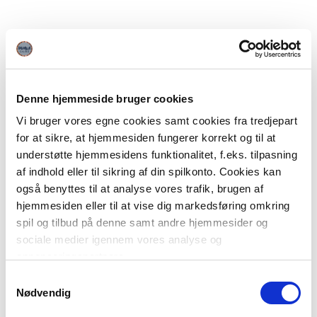
Denne hjemmeside bruger cookies
Vi bruger vores egne cookies samt cookies fra tredjepart
for at sikre, at hjemmesiden fungerer korrekt og til at
understøtte hjemmesidens funktionalitet, f.eks. tilpasning
af indhold eller til sikring af din spilkonto. Cookies kan
også benyttes til at analyse vores trafik, brugen af
hjemmesiden eller til at vise dig markedsføring omkring
spil og tilbud på denne samt andre hjemmesider og
sociale medier igennem vores analyse og
annonceringspartnere.
Samtykkevalg
Du kan læse mere om vores brug af cookies under
Nødvendig
"Detaljer" eller ved at klikke videre til vores Cookiepolitik,