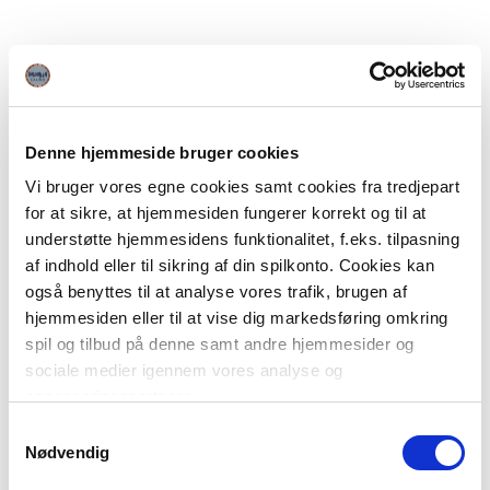
Denne hjemmeside bruger cookies
Vi bruger vores egne cookies samt cookies fra tredjepart
for at sikre, at hjemmesiden fungerer korrekt og til at
understøtte hjemmesidens funktionalitet, f.eks. tilpasning
af indhold eller til sikring af din spilkonto. Cookies kan
også benyttes til at analyse vores trafik, brugen af
hjemmesiden eller til at vise dig markedsføring omkring
spil og tilbud på denne samt andre hjemmesider og
sociale medier igennem vores analyse og
annonceringspartnere.
Samtykkevalg
Du kan læse mere om vores brug af cookies under
Nødvendig
"Detaljer" eller ved at klikke videre til vores Cookiepolitik,