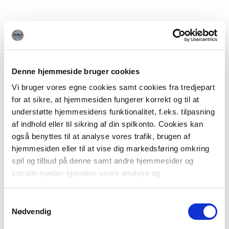
Denne hjemmeside bruger cookies
Vi bruger vores egne cookies samt cookies fra tredjepart
for at sikre, at hjemmesiden fungerer korrekt og til at
understøtte hjemmesidens funktionalitet, f.eks. tilpasning
af indhold eller til sikring af din spilkonto. Cookies kan
også benyttes til at analyse vores trafik, brugen af
hjemmesiden eller til at vise dig markedsføring omkring
spil og tilbud på denne samt andre hjemmesider og
sociale medier igennem vores analyse og
annonceringspartnere.
Samtykkevalg
Du kan læse mere om vores brug af cookies under
Nødvendig
"Detaljer" eller ved at klikke videre til vores Cookiepolitik,