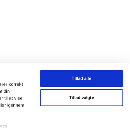
Tillad alle
erer korrekt
af din
Tillad valgte
 til at vise
dier igennem
ores