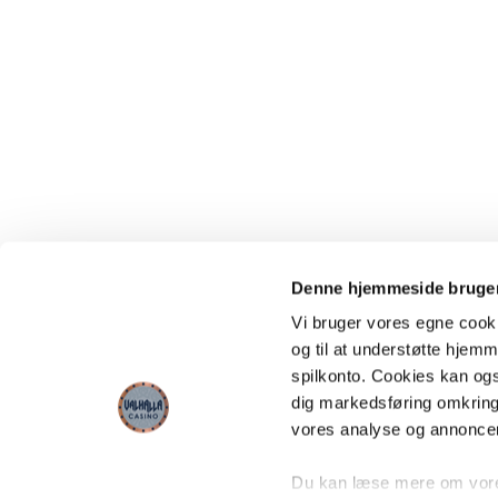
Denne hjemmeside bruger
Vi bruger vores egne cooki
og til at understøtte hjemme
spilkonto. Cookies kan også
dig markedsføring omkring
vores analyse og annonce
Du kan læse mere om vores 