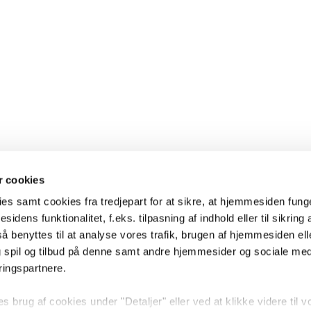
 cookies
es samt cookies fra tredjepart for at sikre, at hjemmesiden fung
sidens funktionalitet, f.eks. tilpasning af indhold eller til sikring 
 benyttes til at analyse vores trafik, brugen af hjemmesiden eller
 spil og tilbud på denne samt andre hjemmesider og sociale me
ringspartnere.
brug af cookies under "Detaljer" eller ved at klikke videre til v