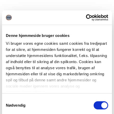
Denne hjemmeside bruger cookies
Vi bruger vores egne cookies samt cookies fra tredjepart
for at sikre, at hjemmesiden fungerer korrekt og til at
understøtte hjemmesidens funktionalitet, f.eks. tilpasning
af indhold eller til sikring af din spilkonto. Cookies kan
også benyttes til at analyse vores trafik, brugen af
hjemmesiden eller til at vise dig markedsføring omkring
spil og tilbud på denne samt andre hjemmesider og
sociale medier igennem vores analyse og
annonceringspartnere.
Samtykkevalg
Du kan læse mere om vores brug af cookies under
Nødvendig
"Detaljer" eller ved at klikke videre til vores Cookiepolitik,