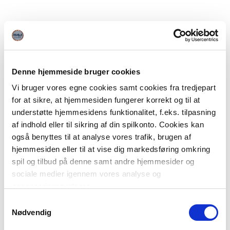
Denne hjemmeside bruger cookies
Vi bruger vores egne cookies samt cookies fra tredjepart
for at sikre, at hjemmesiden fungerer korrekt og til at
understøtte hjemmesidens funktionalitet, f.eks. tilpasning
af indhold eller til sikring af din spilkonto. Cookies kan
også benyttes til at analyse vores trafik, brugen af
hjemmesiden eller til at vise dig markedsføring omkring
spil og tilbud på denne samt andre hjemmesider og
sociale medier igennem vores analyse og
annonceringspartnere.
Samtykkevalg
Du kan læse mere om vores brug af cookies under
Nødvendig
"Detaljer" eller ved at klikke videre til vores Cookiepolitik,