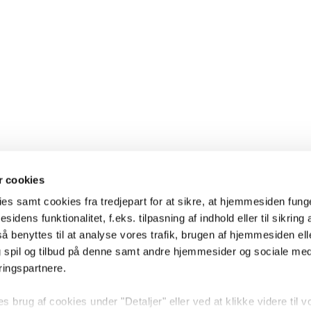
 cookies
es samt cookies fra tredjepart for at sikre, at hjemmesiden fung
sidens funktionalitet, f.eks. tilpasning af indhold eller til sikring 
 benyttes til at analyse vores trafik, brugen af hjemmesiden eller
 spil og tilbud på denne samt andre hjemmesider og sociale me
ringspartnere.
brug af cookies under "Detaljer" eller ved at klikke videre til v