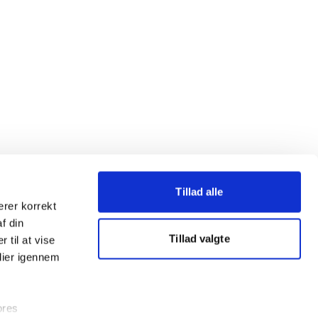
Tillad alle
erer korrekt
af din
Tillad valgte
 til at vise
dier igennem
ores