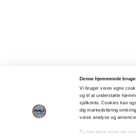
Denne hjemmeside bruger
Vi bruger vores egne cooki
og til at understøtte hjemme
spilkonto. Cookies kan også
dig markedsføring omkring
vores analyse og annonce
Du kan læse mere om vores 