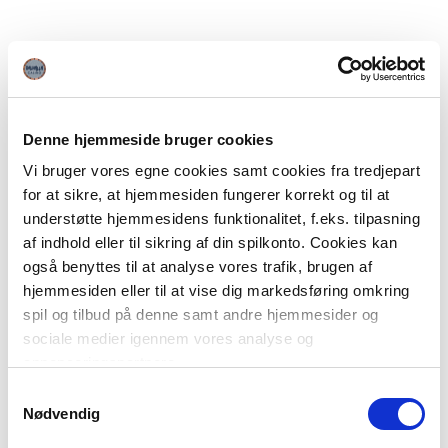
Denne hjemmeside bruger cookies
Vi bruger vores egne cookies samt cookies fra tredjepart
for at sikre, at hjemmesiden fungerer korrekt og til at
understøtte hjemmesidens funktionalitet, f.eks. tilpasning
af indhold eller til sikring af din spilkonto. Cookies kan
også benyttes til at analyse vores trafik, brugen af
hjemmesiden eller til at vise dig markedsføring omkring
spil og tilbud på denne samt andre hjemmesider og
sociale medier igennem vores analyse og
annonceringspartnere.
Samtykkevalg
Du kan læse mere om vores brug af cookies under
Nødvendig
"Detaljer" eller ved at klikke videre til vores Cookiepolitik,