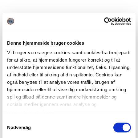
Denne hjemmeside bruger cookies
Vi bruger vores egne cookies samt cookies fra tredjepart
for at sikre, at hjemmesiden fungerer korrekt og til at
understøtte hjemmesidens funktionalitet, f.eks. tilpasning
af indhold eller til sikring af din spilkonto. Cookies kan
også benyttes til at analyse vores trafik, brugen af
hjemmesiden eller til at vise dig markedsføring omkring
spil og tilbud på denne samt andre hjemmesider og
sociale medier igennem vores analyse og
annonceringspartnere.
Samtykkevalg
Du kan læse mere om vores brug af cookies under
Nødvendig
"Detaljer" eller ved at klikke videre til vores Cookiepolitik,