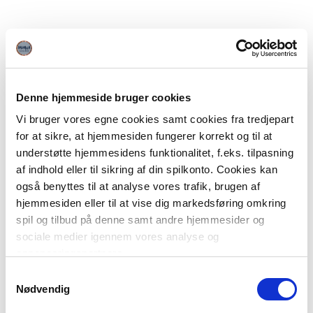
Denne hjemmeside bruger cookies
Vi bruger vores egne cookies samt cookies fra tredjepart
for at sikre, at hjemmesiden fungerer korrekt og til at
understøtte hjemmesidens funktionalitet, f.eks. tilpasning
af indhold eller til sikring af din spilkonto. Cookies kan
også benyttes til at analyse vores trafik, brugen af
hjemmesiden eller til at vise dig markedsføring omkring
spil og tilbud på denne samt andre hjemmesider og
sociale medier igennem vores analyse og
annonceringspartnere.
Samtykkevalg
Du kan læse mere om vores brug af cookies under
Nødvendig
"Detaljer" eller ved at klikke videre til vores Cookiepolitik,