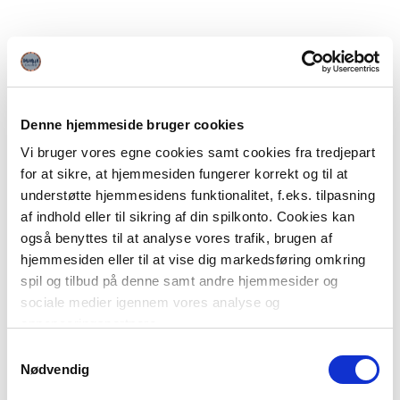
Denne hjemmeside bruger cookies
Vi bruger vores egne cookies samt cookies fra tredjepart
for at sikre, at hjemmesiden fungerer korrekt og til at
understøtte hjemmesidens funktionalitet, f.eks. tilpasning
af indhold eller til sikring af din spilkonto. Cookies kan
også benyttes til at analyse vores trafik, brugen af
hjemmesiden eller til at vise dig markedsføring omkring
spil og tilbud på denne samt andre hjemmesider og
sociale medier igennem vores analyse og
annonceringspartnere.
Samtykkevalg
Du kan læse mere om vores brug af cookies under
Nødvendig
"Detaljer" eller ved at klikke videre til vores Cookiepolitik,