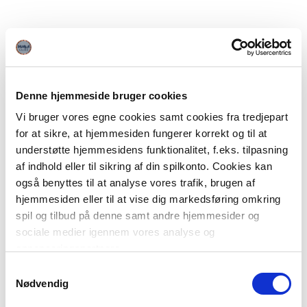
Denne hjemmeside bruger cookies
Vi bruger vores egne cookies samt cookies fra tredjepart
for at sikre, at hjemmesiden fungerer korrekt og til at
understøtte hjemmesidens funktionalitet, f.eks. tilpasning
af indhold eller til sikring af din spilkonto. Cookies kan
også benyttes til at analyse vores trafik, brugen af
hjemmesiden eller til at vise dig markedsføring omkring
spil og tilbud på denne samt andre hjemmesider og
sociale medier igennem vores analyse og
annonceringspartnere.
Samtykkevalg
Du kan læse mere om vores brug af cookies under
Nødvendig
"Detaljer" eller ved at klikke videre til vores Cookiepolitik,