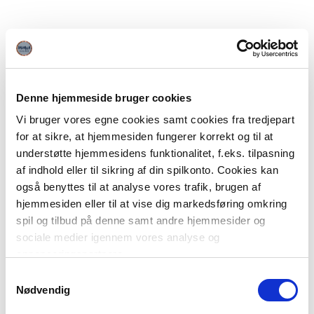
Denne hjemmeside bruger cookies
Vi bruger vores egne cookies samt cookies fra tredjepart
for at sikre, at hjemmesiden fungerer korrekt og til at
understøtte hjemmesidens funktionalitet, f.eks. tilpasning
af indhold eller til sikring af din spilkonto. Cookies kan
også benyttes til at analyse vores trafik, brugen af
hjemmesiden eller til at vise dig markedsføring omkring
spil og tilbud på denne samt andre hjemmesider og
sociale medier igennem vores analyse og
annonceringspartnere.
Samtykkevalg
Du kan læse mere om vores brug af cookies under
Nødvendig
"Detaljer" eller ved at klikke videre til vores Cookiepolitik,