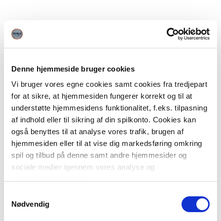
Denne hjemmeside bruger cookies
Vi bruger vores egne cookies samt cookies fra tredjepart
for at sikre, at hjemmesiden fungerer korrekt og til at
understøtte hjemmesidens funktionalitet, f.eks. tilpasning
af indhold eller til sikring af din spilkonto. Cookies kan
også benyttes til at analyse vores trafik, brugen af
hjemmesiden eller til at vise dig markedsføring omkring
spil og tilbud på denne samt andre hjemmesider og
sociale medier igennem vores analyse og
annonceringspartnere.
Samtykkevalg
Du kan læse mere om vores brug af cookies under
Nødvendig
"Detaljer" eller ved at klikke videre til vores Cookiepolitik,