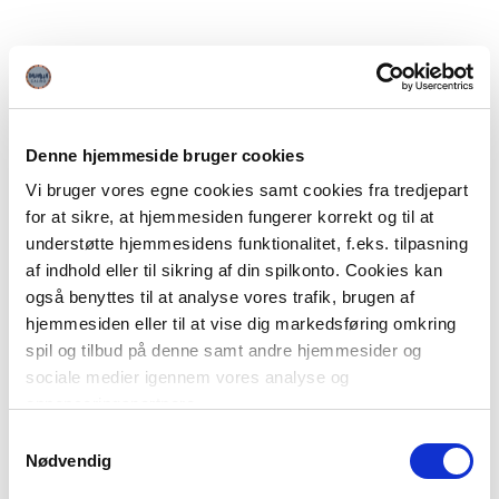
Denne hjemmeside bruger cookies
Vi bruger vores egne cookies samt cookies fra tredjepart
for at sikre, at hjemmesiden fungerer korrekt og til at
understøtte hjemmesidens funktionalitet, f.eks. tilpasning
af indhold eller til sikring af din spilkonto. Cookies kan
også benyttes til at analyse vores trafik, brugen af
hjemmesiden eller til at vise dig markedsføring omkring
spil og tilbud på denne samt andre hjemmesider og
sociale medier igennem vores analyse og
annonceringspartnere.
Samtykkevalg
Du kan læse mere om vores brug af cookies under
Nødvendig
"Detaljer" eller ved at klikke videre til vores Cookiepolitik,