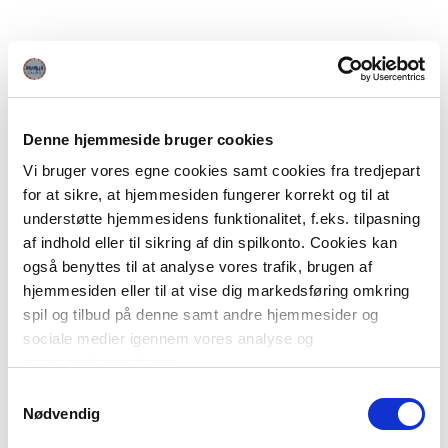
Denne hjemmeside bruger cookies
Vi bruger vores egne cookies samt cookies fra tredjepart
for at sikre, at hjemmesiden fungerer korrekt og til at
understøtte hjemmesidens funktionalitet, f.eks. tilpasning
af indhold eller til sikring af din spilkonto. Cookies kan
også benyttes til at analyse vores trafik, brugen af
hjemmesiden eller til at vise dig markedsføring omkring
spil og tilbud på denne samt andre hjemmesider og
sociale medier igennem vores analyse og
annonceringspartnere.
Samtykkevalg
Du kan læse mere om vores brug af cookies under
Nødvendig
"Detaljer" eller ved at klikke videre til vores Cookiepolitik,