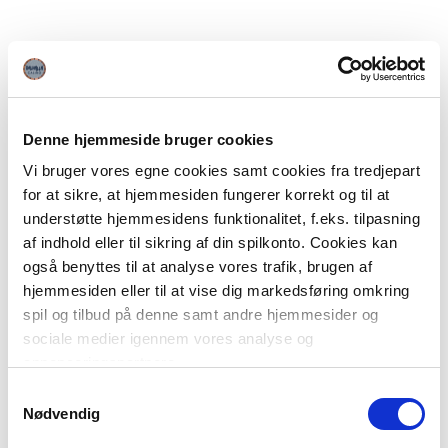
Denne hjemmeside bruger cookies
Vi bruger vores egne cookies samt cookies fra tredjepart
for at sikre, at hjemmesiden fungerer korrekt og til at
understøtte hjemmesidens funktionalitet, f.eks. tilpasning
af indhold eller til sikring af din spilkonto. Cookies kan
også benyttes til at analyse vores trafik, brugen af
hjemmesiden eller til at vise dig markedsføring omkring
spil og tilbud på denne samt andre hjemmesider og
sociale medier igennem vores analyse og
annonceringspartnere.
Samtykkevalg
Du kan læse mere om vores brug af cookies under
Nødvendig
"Detaljer" eller ved at klikke videre til vores Cookiepolitik,