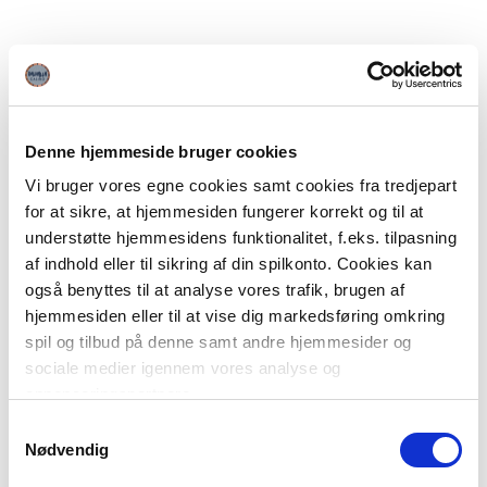
Denne hjemmeside bruger cookies
Vi bruger vores egne cookies samt cookies fra tredjepart
for at sikre, at hjemmesiden fungerer korrekt og til at
understøtte hjemmesidens funktionalitet, f.eks. tilpasning
af indhold eller til sikring af din spilkonto. Cookies kan
også benyttes til at analyse vores trafik, brugen af
hjemmesiden eller til at vise dig markedsføring omkring
spil og tilbud på denne samt andre hjemmesider og
sociale medier igennem vores analyse og
annonceringspartnere.
Samtykkevalg
Du kan læse mere om vores brug af cookies under
Nødvendig
"Detaljer" eller ved at klikke videre til vores Cookiepolitik,