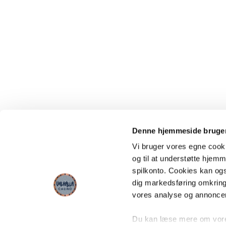
Denne hjemmeside bruger
Vi bruger vores egne cooki
og til at understøtte hjemme
spilkonto. Cookies kan også
dig markedsføring omkring
vores analyse og annonce
Du kan læse mere om vores 