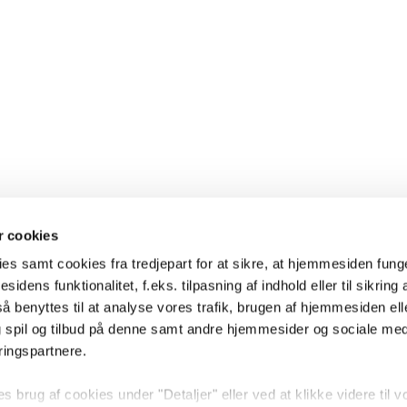
 cookies
es samt cookies fra tredjepart for at sikre, at hjemmesiden fung
sidens funktionalitet, f.eks. tilpasning af indhold eller til sikring 
 benyttes til at analyse vores trafik, brugen af hjemmesiden eller
 spil og tilbud på denne samt andre hjemmesider og sociale me
ringspartnere.
brug af cookies under "Detaljer" eller ved at klikke videre til v