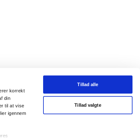
Tillad alle
erer korrekt
af din
Tillad valgte
 til at vise
dier igennem
ores