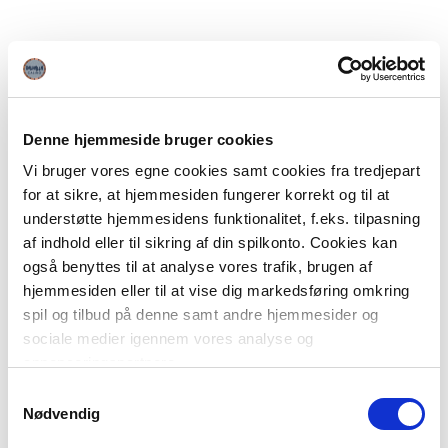
Denne hjemmeside bruger cookies
Vi bruger vores egne cookies samt cookies fra tredjepart
for at sikre, at hjemmesiden fungerer korrekt og til at
understøtte hjemmesidens funktionalitet, f.eks. tilpasning
af indhold eller til sikring af din spilkonto. Cookies kan
også benyttes til at analyse vores trafik, brugen af
hjemmesiden eller til at vise dig markedsføring omkring
spil og tilbud på denne samt andre hjemmesider og
sociale medier igennem vores analyse og
annonceringspartnere.
Samtykkevalg
Du kan læse mere om vores brug af cookies under
Nødvendig
"Detaljer" eller ved at klikke videre til vores Cookiepolitik,