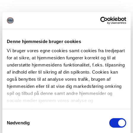
Denne hjemmeside bruger cookies
Vi bruger vores egne cookies samt cookies fra tredjepart
for at sikre, at hjemmesiden fungerer korrekt og til at
understøtte hjemmesidens funktionalitet, f.eks. tilpasning
af indhold eller til sikring af din spilkonto. Cookies kan
også benyttes til at analyse vores trafik, brugen af
hjemmesiden eller til at vise dig markedsføring omkring
spil og tilbud på denne samt andre hjemmesider og
sociale medier igennem vores analyse og
annonceringspartnere.
Samtykkevalg
Du kan læse mere om vores brug af cookies under
Nødvendig
"Detaljer" eller ved at klikke videre til vores Cookiepolitik,