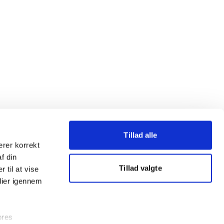
Tillad alle
erer korrekt
af din
Tillad valgte
 til at vise
dier igennem
ores