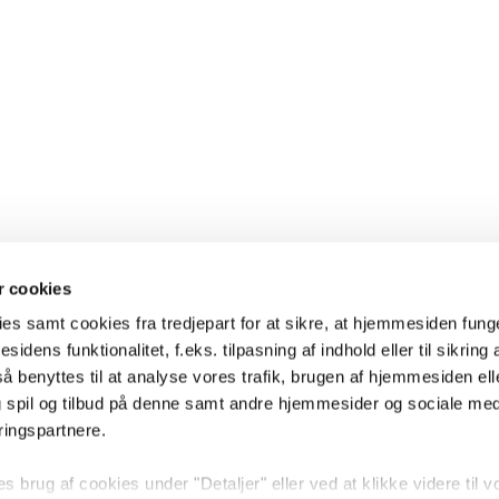
 cookies
es samt cookies fra tredjepart for at sikre, at hjemmesiden fung
sidens funktionalitet, f.eks. tilpasning af indhold eller til sikring 
 benyttes til at analyse vores trafik, brugen af hjemmesiden eller
 spil og tilbud på denne samt andre hjemmesider og sociale me
ringspartnere.
brug af cookies under "Detaljer" eller ved at klikke videre til v