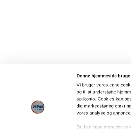
Denne hjemmeside bruger
Vi bruger vores egne cooki
og til at understøtte hjemme
spilkonto. Cookies kan også
dig markedsføring omkring
vores analyse og annonce
Du kan læse mere om vores 