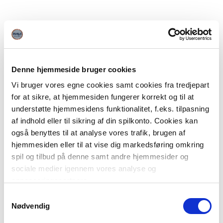
Denne hjemmeside bruger cookies
Vi bruger vores egne cookies samt cookies fra tredjepart
for at sikre, at hjemmesiden fungerer korrekt og til at
understøtte hjemmesidens funktionalitet, f.eks. tilpasning
af indhold eller til sikring af din spilkonto. Cookies kan
også benyttes til at analyse vores trafik, brugen af
hjemmesiden eller til at vise dig markedsføring omkring
spil og tilbud på denne samt andre hjemmesider og
sociale medier igennem vores analyse og
annonceringspartnere.
Samtykkevalg
Du kan læse mere om vores brug af cookies under
Nødvendig
"Detaljer" eller ved at klikke videre til vores Cookiepolitik,