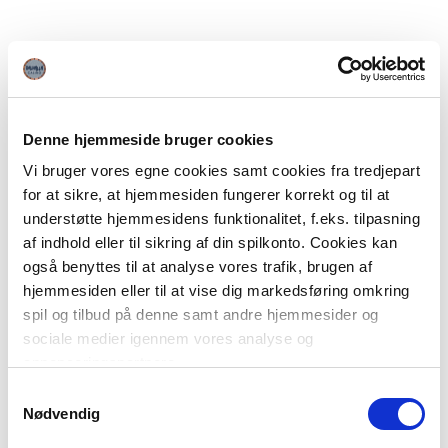
Denne hjemmeside bruger cookies
Vi bruger vores egne cookies samt cookies fra tredjepart
for at sikre, at hjemmesiden fungerer korrekt og til at
understøtte hjemmesidens funktionalitet, f.eks. tilpasning
af indhold eller til sikring af din spilkonto. Cookies kan
også benyttes til at analyse vores trafik, brugen af
hjemmesiden eller til at vise dig markedsføring omkring
spil og tilbud på denne samt andre hjemmesider og
sociale medier igennem vores analyse og
annonceringspartnere.
Samtykkevalg
Du kan læse mere om vores brug af cookies under
Nødvendig
"Detaljer" eller ved at klikke videre til vores Cookiepolitik,