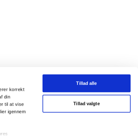
Tillad alle
erer korrekt
af din
Tillad valgte
 til at vise
dier igennem
ores