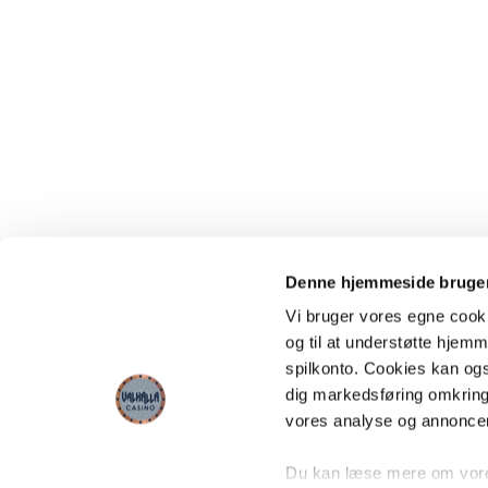
Denne hjemmeside bruger
Vi bruger vores egne cooki
og til at understøtte hjemme
spilkonto. Cookies kan også
dig markedsføring omkring
vores analyse og annonce
Du kan læse mere om vores 