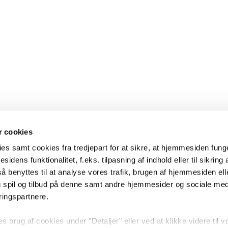
 cookies
es samt cookies fra tredjepart for at sikre, at hjemmesiden fung
sidens funktionalitet, f.eks. tilpasning af indhold eller til sikring 
 benyttes til at analyse vores trafik, brugen af hjemmesiden eller
 spil og tilbud på denne samt andre hjemmesider og sociale me
ringspartnere.
brug af cookies under "Detaljer" eller ved at klikke videre til v