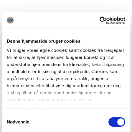
Denne hjemmeside bruger cookies
Vi bruger vores egne cookies samt cookies fra tredjepart
for at sikre, at hjemmesiden fungerer korrekt og til at
understøtte hjemmesidens funktionalitet, f.eks. tilpasning
af indhold eller til sikring af din spilkonto. Cookies kan
også benyttes til at analyse vores trafik, brugen af
hjemmesiden eller til at vise dig markedsføring omkring
spil og tilbud på denne samt andre hjemmesider og
sociale medier igennem vores analyse og
annonceringspartnere.
Samtykkevalg
Du kan læse mere om vores brug af cookies under
Nødvendig
"Detaljer" eller ved at klikke videre til vores Cookiepolitik,