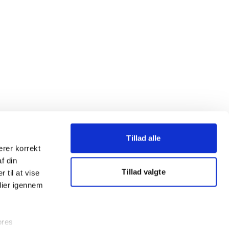
Tillad alle
erer korrekt
af din
Tillad valgte
 til at vise
dier igennem
ores