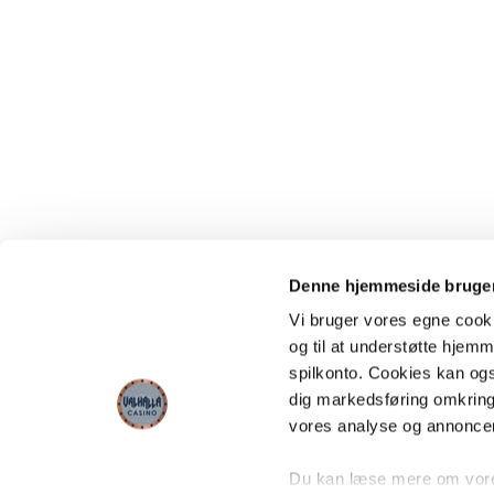
Denne hjemmeside bruger
Vi bruger vores egne cooki
og til at understøtte hjemme
spilkonto. Cookies kan også
dig markedsføring omkring
vores analyse og annonce
Du kan læse mere om vores 