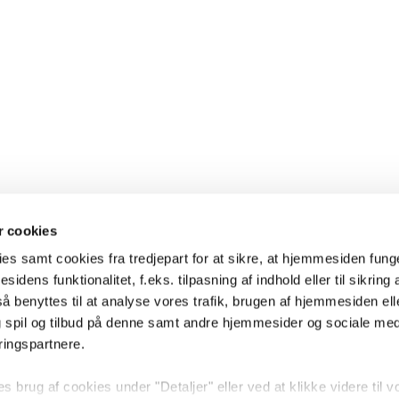
 cookies
es samt cookies fra tredjepart for at sikre, at hjemmesiden fung
sidens funktionalitet, f.eks. tilpasning af indhold eller til sikring 
 benyttes til at analyse vores trafik, brugen af hjemmesiden eller
 spil og tilbud på denne samt andre hjemmesider og sociale me
ringspartnere.
brug af cookies under "Detaljer" eller ved at klikke videre til v