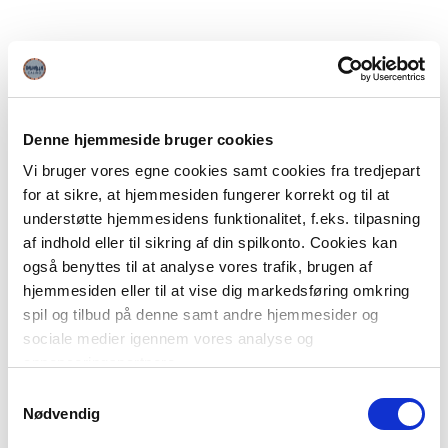
Denne hjemmeside bruger cookies
Vi bruger vores egne cookies samt cookies fra tredjepart
for at sikre, at hjemmesiden fungerer korrekt og til at
understøtte hjemmesidens funktionalitet, f.eks. tilpasning
af indhold eller til sikring af din spilkonto. Cookies kan
også benyttes til at analyse vores trafik, brugen af
hjemmesiden eller til at vise dig markedsføring omkring
spil og tilbud på denne samt andre hjemmesider og
sociale medier igennem vores analyse og
annonceringspartnere.
Samtykkevalg
Du kan læse mere om vores brug af cookies under
Nødvendig
"Detaljer" eller ved at klikke videre til vores Cookiepolitik,