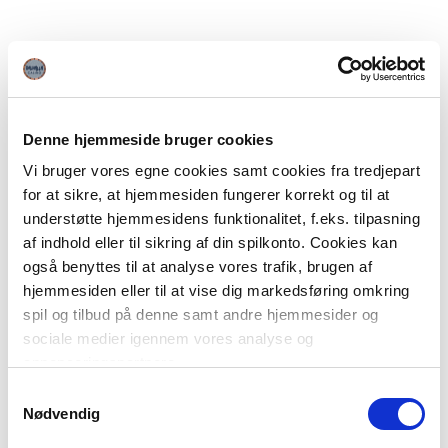
Denne hjemmeside bruger cookies
Vi bruger vores egne cookies samt cookies fra tredjepart
for at sikre, at hjemmesiden fungerer korrekt og til at
understøtte hjemmesidens funktionalitet, f.eks. tilpasning
af indhold eller til sikring af din spilkonto. Cookies kan
også benyttes til at analyse vores trafik, brugen af
hjemmesiden eller til at vise dig markedsføring omkring
spil og tilbud på denne samt andre hjemmesider og
sociale medier igennem vores analyse og
annonceringspartnere.
Samtykkevalg
Du kan læse mere om vores brug af cookies under
Nødvendig
"Detaljer" eller ved at klikke videre til vores Cookiepolitik,