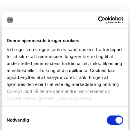
Denne hjemmeside bruger cookies
Vi bruger vores egne cookies samt cookies fra tredjepart
for at sikre, at hjemmesiden fungerer korrekt og til at
understøtte hjemmesidens funktionalitet, f.eks. tilpasning
af indhold eller til sikring af din spilkonto. Cookies kan
også benyttes til at analyse vores trafik, brugen af
hjemmesiden eller til at vise dig markedsføring omkring
spil og tilbud på denne samt andre hjemmesider og
sociale medier igennem vores analyse og
annonceringspartnere.
Samtykkevalg
Du kan læse mere om vores brug af cookies under
Nødvendig
"Detaljer" eller ved at klikke videre til vores Cookiepolitik,