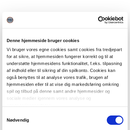
Denne hjemmeside bruger cookies
Vi bruger vores egne cookies samt cookies fra tredjepart
for at sikre, at hjemmesiden fungerer korrekt og til at
understøtte hjemmesidens funktionalitet, f.eks. tilpasning
af indhold eller til sikring af din spilkonto. Cookies kan
også benyttes til at analyse vores trafik, brugen af
hjemmesiden eller til at vise dig markedsføring omkring
spil og tilbud på denne samt andre hjemmesider og
sociale medier igennem vores analyse og
annonceringspartnere.
Samtykkevalg
Du kan læse mere om vores brug af cookies under
Nødvendig
"Detaljer" eller ved at klikke videre til vores Cookiepolitik,