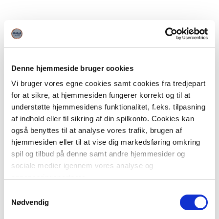
Denne hjemmeside bruger cookies
Vi bruger vores egne cookies samt cookies fra tredjepart
for at sikre, at hjemmesiden fungerer korrekt og til at
understøtte hjemmesidens funktionalitet, f.eks. tilpasning
af indhold eller til sikring af din spilkonto. Cookies kan
også benyttes til at analyse vores trafik, brugen af
hjemmesiden eller til at vise dig markedsføring omkring
spil og tilbud på denne samt andre hjemmesider og
sociale medier igennem vores analyse og
annonceringspartnere.
Samtykkevalg
Du kan læse mere om vores brug af cookies under
Nødvendig
"Detaljer" eller ved at klikke videre til vores Cookiepolitik,